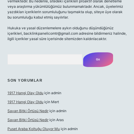
vermektedir. Bu nedenle, sitedeki içerikleri proaktif olarak denetleme
veya araştırma yükümlülüğümüz bulunmamaktadır. Ancak, üyelerimiz
yazdıkları içeriklerin sorumluluğunu taşımakta olup, siteye üye olarak
bu sorumluluğu kabul etmiş sayılırlar.
Hukuka ve yasal düzenlemelere aykırı olduğunu düşündüğünüz
içerikleri,
backlinkpanelicomtr@gmail.com
adresine bildirmeniz halinde,
ilgili içerikler yasal süre içerisinde sitemizden kaldırılacaktır.
Arama
SON YORUMLAR
1917 Hangi Olay Oldu
için
admin
1917 Hangi Olay Oldu
için
Mert
Savan Bitki Örtüsü Nedir
için
admin
Savan Bitki Örtüsü Nedir
için
Aras
Puset Araba Koltuğu Oluyor Mu
için
admin