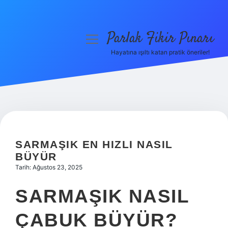
Parlak Fikir Pınarı
menüyü
aç
Hayatına ışıltı katan pratik öneriler!
Anasayfa
Gizlilik Politikası
Yasal Uyarı
Hakkımızda
SARMAŞIK EN HIZLI NASIL
BÜYÜR
Tarih: Ağustos 23, 2025
SARMAŞIK NASIL
ÇABUK BÜYÜR?