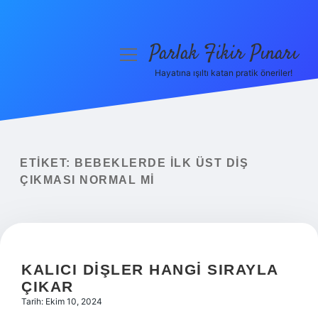
Parlak Fikir Pınarı
menüyü
aç
Hayatına ışıltı katan pratik öneriler!
Anasayfa
Gizlilik Politikası
Yasal Uyarı
ETIKET:
BEBEKLERDE ILK ÜST DIŞ
ÇIKMASI NORMAL MI
Hakkımızda
KALICI DIŞLER HANGI SIRAYLA
ÇIKAR
Tarih: Ekim 10, 2024