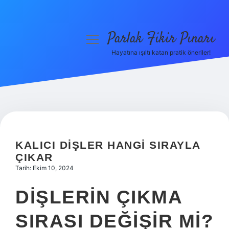
Parlak Fikir Pınarı
menüyü
aç
Hayatına ışıltı katan pratik öneriler!
Anasayfa
Gizlilik Politikası
Yasal Uyarı
Hakkımızda
KALICI DIŞLER HANGI SIRAYLA
ÇIKAR
Tarih: Ekim 10, 2024
DIŞLERIN ÇIKMA
SIRASI DEĞIŞIR MI?