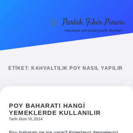
Parlak Fikir Pınarı
menüyü
aç
Hayatına ışıltı katan pratik öneriler!
Anasayfa
Gizlilik Politikası
Yasal Uyarı
ETIKET:
KAHVALTILIK POY NASIL YAPILIR
Hakkımızda
POY BAHARATI HANGI
YEMEKLERDE KULLANILIR
Tarih: Ekim 10, 2024
Poy baharatı ne işe yarar? Kolesterol dengeleyici