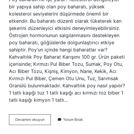
bir yapıya sahip olan poy baharatı, yüksek
kolesterol seviyelerini düşürmede önemli bir
etkendir. Bu baharatı düzenli olarak tüketerek kan
şekerini düzenleyici etkisini deneyimleyebilirsiniz.
Östrojen hormonunun salgılanmasını destekleyen
poy baharatı, göğüslerde dolgunlaştırıcı etkiye
sahiptir. Poy’un içinde hangi baharatlar var?
Kahvaltılık Poy Baharat Karışımı 100 gr. Ürün paketi
içerisinde; Kırmızı Pul Biber Tozu, Sumak, Poy Otu,
Acı Biber Tozu, Kişniş, Kimyon, Nane, Kekik, Acı
Kırmızı Pul Biber, Çemen Otu Unu, Tuz, Sarımsak
Granülü bulunmaktadır. Kahvaltılık poy nasıl yapılır?
1 tatlı kaşığı tuz 1 tatlı kaşığı acı kırmızı toz biber 1
tatlı kaşığı kimyon 1 tatlı…
Poy
Devamını okuyun
Yorum Bırak
Baharatı
Hangi