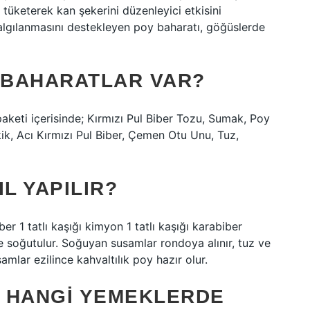
 tüketerek kan şekerini düzenleyici etkisini
algılanmasını destekleyen poy baharatı, göğüslerde
I BAHARATLAR VAR?
paketi içerisinde; Kırmızı Pul Biber Tozu, Sumak, Poy
ik, Acı Kırmızı Pul Biber, Çemen Otu Unu, Tuz,
L YAPILIR?
biber 1 tatlı kaşığı kimyon 1 tatlı kaşığı karabiber
e soğutulur. Soğuyan susamlar rondoya alınır, tuz ve
mlar ezilince kahvaltılık poy hazır olur.
 HANGI YEMEKLERDE