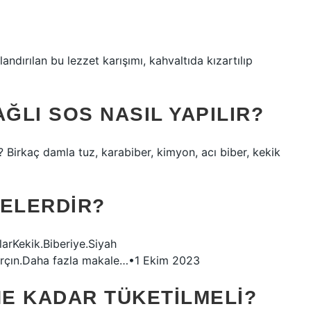
ndırılan bu lezzet karışımı, kahvaltıda kızartılıp
ĞLI SOS NASIL YAPILIR?
ır? Birkaç damla tuz, karabiber, kimyon, acı biber, kekik
NELERDIR?
mlarKekik.Biberiye.Siyah
arçın.Daha fazla makale…•1 Ekim 2023
E KADAR TÜKETILMELI?