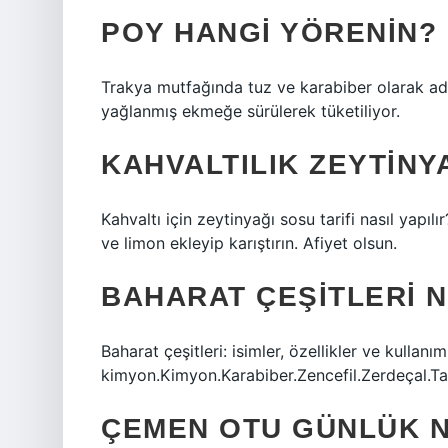
POY HANGI YÖRENIN?
Trakya mutfağında tuz ve karabiber olarak adla
yağlanmış ekmeğe sürülerek tüketiliyor.
KAHVALTILIK ZEYTINYA
Kahvaltı için zeytinyağı sosu tarifi nasıl yapıl
ve limon ekleyip karıştırın. Afiyet olsun.
BAHARAT ÇEŞITLERI 
Baharat çeşitleri: isimler, özellikler ve kullanı
kimyon.Kimyon.Karabiber.Zencefil.Zerdeçal.T
ÇEMEN OTU GÜNLÜK N