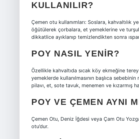
KULLANILIR?
Çemen otu kullanımları: Soslara, kahvaltılık y
öğütülerek çorbalara, et yemeklerine ve turşu
dikkatlice ayıklanıp temizlendikten sonra ıspana
POY NASIL YENIR?
Özellikle kahvaltıda sıcak köy ekmeğine tereya
yemeklerde kullanılmasının başlıca sebebinin 
pilavı, et, sote tavuk, menemen ve kızarmış ha
POY VE ÇEMEN AYNI M
Çemen Otu, Deniz İğdesi veya Çam Otu Yozgat 
otu’dur.