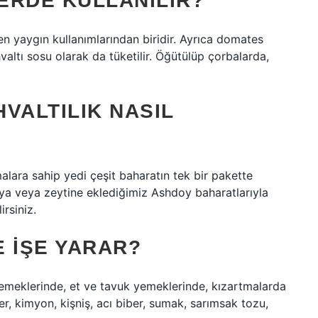
ERDE KULLANILIR?
n yaygın kullanımlarından biridir. Ayrıca domates
ahvaltı sosu olarak da tüketilir. Öğütülüp çorbalarda,
VALTILIK NASIL
omalara sahip yedi çeşit baharatın tek bir pakette
aya veya zeytine eklediğimiz Ashdoy baharatlarıyla
irsiniz.
 IŞE YARAR?
emeklerinde, et ve tavuk yemeklerinde, kızartmalarda
er, kimyon, kişniş, acı biber, sumak, sarımsak tozu,