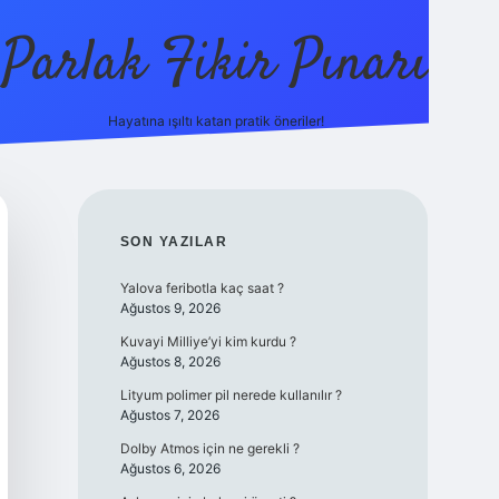
Parlak Fikir Pınarı
Hayatına ışıltı katan pratik öneriler!
grandoperabe
SIDEBAR
SON YAZILAR
Yalova feribotla kaç saat ?
Ağustos 9, 2026
Kuvayi Milliye’yi kim kurdu ?
Ağustos 8, 2026
Lityum polimer pil nerede kullanılır ?
Ağustos 7, 2026
Dolby Atmos için ne gerekli ?
Ağustos 6, 2026