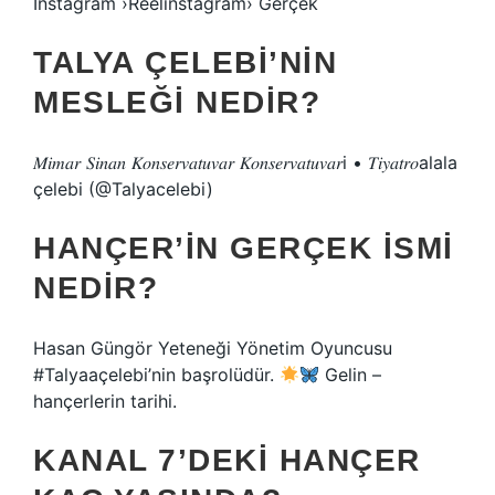
Instagram ›Reelınstagram› Gerçek
TALYA ÇELEBI’NIN
MESLEĞI NEDIR?
𝑀𝑖𝑚𝑎𝑟 𝑆𝑖𝑛𝑎𝑛 𝐾𝑜𝑛𝑠𝑒𝑟𝑣𝑎𝑡𝑢𝑣𝑎𝑟 𝐾𝑜𝑛𝑠𝑒𝑟𝑣𝑎𝑡𝑢𝑣𝑎𝑟i • 𝑇𝑖𝑦𝑎𝑡𝑟𝑜alala
çelebi (@Talyacelebi)
HANÇER’IN GERÇEK ISMI
NEDIR?
Hasan Güngör Yeteneği Yönetim Oyuncusu
#Talyaaçelebi’nin başrolüdür.
Gelin –
hançerlerin tarihi.
KANAL 7’DEKI HANÇER