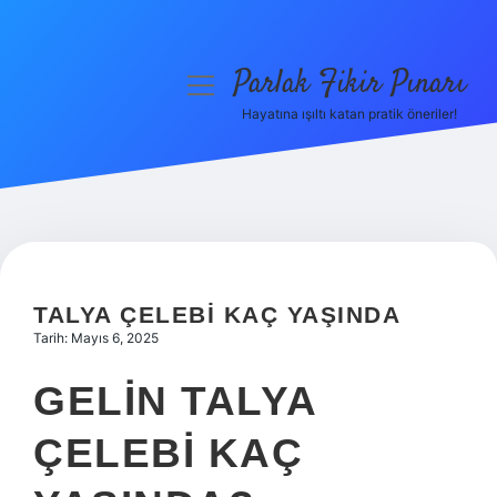
Parlak Fikir Pınarı
menüyü
aç
Hayatına ışıltı katan pratik öneriler!
Anasayfa
Gizlilik Politikası
Yasal Uyarı
Hakkımızda
TALYA ÇELEBI KAÇ YAŞINDA
Tarih: Mayıs 6, 2025
GELIN TALYA
ÇELEBI KAÇ