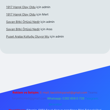
1917 Hangi Olay Oldu
için
admin
1917 Hangi Olay Oldu
için
Mert
Savan Bitki Örtüsü Nedir
için
admin
Savan Bitki Örtüsü Nedir
için
Aras
Puset Araba Koltuğu Oluyor Mu
için
admin
randoperabet giriş
Reklam ve İletişim:
E-mail:
backlinkpaneli@gmail.com
Teams:
forumhizmeti@gmail.com
Whatsapp: 0262 606 0 726
Telegram:
@karabul