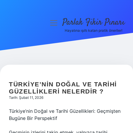
Parlak Fikir Pınarı
menüyü
aç
Hayatına ışıltı katan pratik öneriler!
Anasayfa
Gizlilik Politikası
Yasal Uyarı
Hakkımızda
TÜRKIYE’NIN DOĞAL VE TARIHI
GÜZELLIKLERI NELERDIR ?
Tarih: Şubat 11, 2026
Türkiye’nin Doğal ve Tarihi Güzellikleri: Geçmişten
Bugüne Bir Perspektif
Geçmişin izlerini takip etmek, yalnızca tarihi