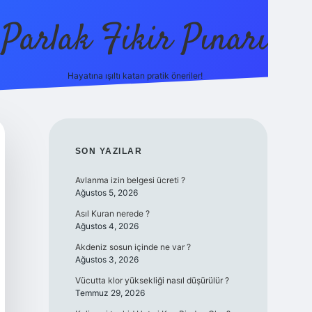
Parlak Fikir Pınarı
Hayatına ışıltı katan pratik öneriler!
grandopera
SIDEBAR
SON YAZILAR
Avlanma izin belgesi ücreti ?
Ağustos 5, 2026
Asıl Kuran nerede ?
Ağustos 4, 2026
Akdeniz sosun içinde ne var ?
Ağustos 3, 2026
Vücutta klor yüksekliği nasıl düşürülür ?
Temmuz 29, 2026