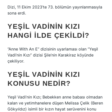
Dizi, 11 Ekim 2023’te 73. bölümün yayınlanmasıyla
sona erdi.
YEŞIL VADININ KIZI
HANGI ILDE ÇEKILDI?
“Anne With An E” dizisinin uyarlaması olan “Yeşil
Vadi’nin Kızı” dizisi Şile’nin Karakiraz köyünde
çekiliyor.
YEŞIL VADININ KIZI
KONUSU NEDIR?
Yeşil Vadi’nin Kızı; Bebekken anne babası olmadan
kalan ve yetimhanelere düşen Melissa Çelik (Beren
Gökyıldız) isimli bir kızın hayat serüvenini konu