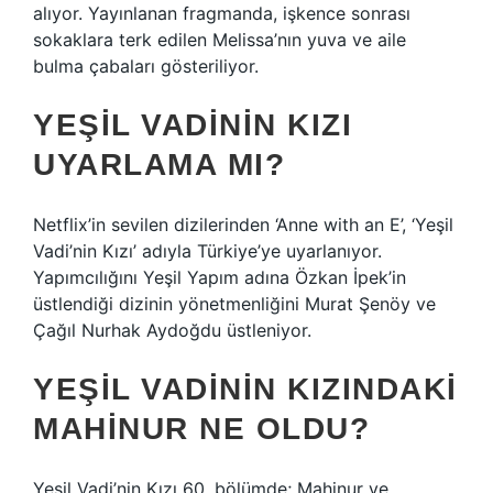
alıyor. Yayınlanan fragmanda, işkence sonrası
sokaklara terk edilen Melissa’nın yuva ve aile
bulma çabaları gösteriliyor.
YEŞIL VADININ KIZI
UYARLAMA MI?
Netflix’in sevilen dizilerinden ‘Anne with an E’, ‘Yeşil
Vadi’nin Kızı’ adıyla Türkiye’ye uyarlanıyor.
Yapımcılığını Yeşil Yapım adına Özkan İpek’in
üstlendiği dizinin yönetmenliğini Murat Şenöy ve
Çağıl Nurhak Aydoğdu üstleniyor.
YEŞIL VADININ KIZINDAKI
MAHINUR NE OLDU?
Yeşil Vadi’nin Kızı 60. bölümde; Mahinur ve