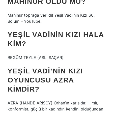
MAHINUR ÖLDÜ MÜ?
Mahinur toprağa verildi! Yeşil Vadi’nin Kızı 60.
Bölüm – YouTube.
YEŞIL VADININ KIZI HALA
KIM?
BEGÜM TEYLE (ASLI SAÇAR)
YEŞIL VADI’NIN KIZI
OYUNCUSU AZRA
KIMDIR?
AZRA (HANDE ARISOY) Orhan’ın karısıdır. Hırslı,
konformist, güçlü bir kadındır. Kendini olduğundan