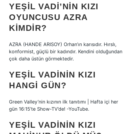
YEŞIL VADI’NIN KIZI
OYUNCUSU AZRA
KIMDIR?
AZRA (HANDE ARISOY) Orhan’ın karısıdır. Hırslı,
konformist, güçlü bir kadındır. Kendini olduğundan
çok daha üstün görmektedir.
YEŞIL VADININ KIZI
HANGI GÜN?
Green Valley’nin kızının ilk tanıtımı | Hafta içi her
gün 16:15’te Show-TV’de! -YouTube.
YEŞIL VADININ KIZI