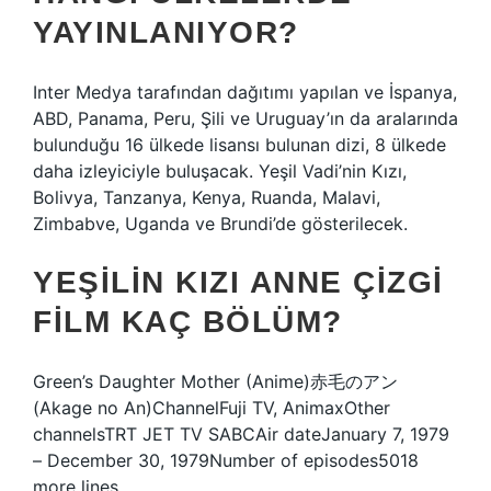
YAYINLANIYOR?
Inter Medya tarafından dağıtımı yapılan ve İspanya,
ABD, Panama, Peru, Şili ve Uruguay’ın da aralarında
bulunduğu 16 ülkede lisansı bulunan dizi, 8 ülkede
daha izleyiciyle buluşacak. Yeşil Vadi’nin Kızı,
Bolivya, Tanzanya, Kenya, Ruanda, Malavi,
Zimbabve, Uganda ve Brundi’de gösterilecek.
YEŞILIN KIZI ANNE ÇIZGI
FILM KAÇ BÖLÜM?
Green’s Daughter Mother (Anime)赤毛のアン
(Akage no An)ChannelFuji TV, AnimaxOther
channelsTRT JET TV SABCAir dateJanuary 7, 1979
– December 30, 1979Number of episodes5018
more lines