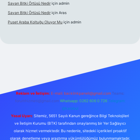
Savan Bitki Örtüsü Nedir
için
admin
Savan Bitki Örtüsü Nedir
için
Aras
Puset Araba Koltuğu Oluyor Mu
için
admin
rabet giriş
Reklam ve İletişim:
E-mail:
backlinkpaneli@gmail.com
Teams:
forumhizmeti@gmail.com
Whatsapp: 0262 606 0 726
Telegram:
@karabul
Yasal Uyarı:
Sitemiz, 5651 Sayılı Kanun gereğince Bilgi Teknolojileri
ve İletişim Kurumu (BTK) tarafından onaylanmış bir Yer Sağlayıcı
olarak hizmet vermektedir. Bu nedenle, sitedeki içerikleri proaktif
olarak denetleme veya araştırma yükümlülüğümüz bulunmamaktadır.