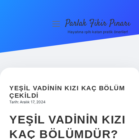
Parlak Fikir Pınarı
menüyü
aç
Hayatına ışıltı katan pratik öneriler!
Anasayfa
Gizlilik Politikası
Yasal Uyarı
Hakkımızda
YEŞIL VADININ KIZI KAÇ BÖLÜM
ÇEKILDI
Tarih: Aralık 17, 2024
YEŞIL VADININ KIZI
KAÇ BÖLÜMDÜR?