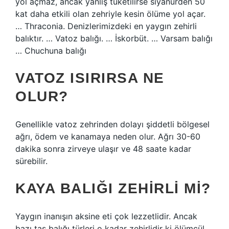
yol açmaz, ancak yanlış tüketilirse siyanürden 50
kat daha etkili olan zehriyle kesin ölüme yol açar.
… Thraconia. Denizlerimizdeki en yaygın zehirli
balıktır. … Vatoz balığı. … İskorbüt. … Varsam balığı
… Chuchuna balığı
VATOZ ISIRIRSA NE
OLUR?
Genellikle vatoz zehrinden dolayı şiddetli bölgesel
ağrı, ödem ve kanamaya neden olur. Ağrı 30-60
dakika sonra zirveye ulaşır ve 48 saate kadar
sürebilir.
KAYA BALIĞI ZEHIRLI MI?
Yaygın inanışın aksine eti çok lezzetlidir. Ancak
bazı taş balığı türleri o kadar zehirlidir ki ölümcül