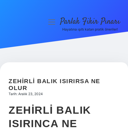
Parlak Fikir Pınarı
menüyü
aç
Hayatına ışıltı katan pratik öneriler!
Anasayfa
Gizlilik Politikası
Yasal Uyarı
Hakkımızda
ZEHIRLI BALIK ISIRIRSA NE
OLUR
Tarih: Aralık 23, 2024
ZEHIRLI BALIK
ISIRINCA NE