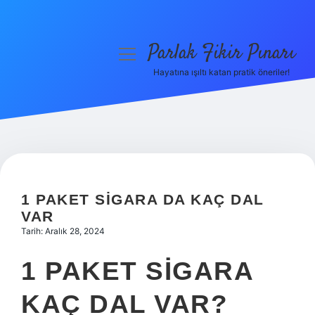
Parlak Fikir Pınarı
menüyü
aç
Hayatına ışıltı katan pratik öneriler!
Anasayfa
Gizlilik Politikası
Yasal Uyarı
Hakkımızda
1 PAKET SIGARA DA KAÇ DAL
VAR
Tarih: Aralık 28, 2024
1 PAKET SIGARA
KAÇ DAL VAR?