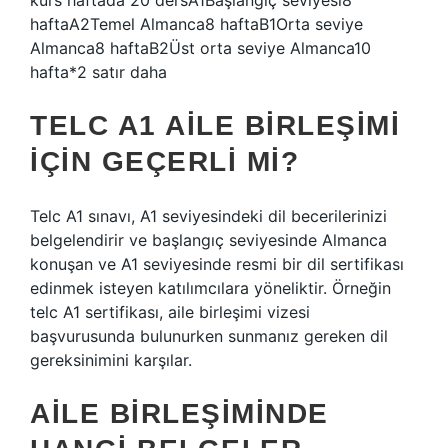
kurs haftada 20 dersA1Başlangıç ​​seviyesi8
haftaA2Temel Almanca8 haftaB1Orta seviye
Almanca8 haftaB2Üst orta seviye Almanca10
hafta*2 satır daha
TELC A1 AILE BIRLEŞIMI
IÇIN GEÇERLI MI?
Telc A1 sınavı, A1 seviyesindeki dil becerilerinizi
belgelendirir ve başlangıç ​​seviyesinde Almanca
konuşan ve A1 seviyesinde resmi bir dil sertifikası
edinmek isteyen katılımcılara yöneliktir. Örneğin
telc A1 sertifikası, aile birleşimi vizesi
başvurusunda bulunurken sunmanız gereken dil
gereksinimini karşılar.
AILE BIRLEŞIMINDE