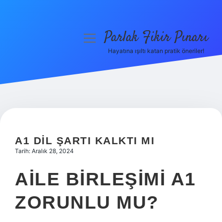
Parlak Fikir Pınarı
menüyü
aç
Hayatına ışıltı katan pratik öneriler!
Anasayfa
Gizlilik Politikası
Yasal Uyarı
Hakkımızda
A1 DIL ŞARTI KALKTI MI
Tarih: Aralık 28, 2024
AILE BIRLEŞIMI A1
ZORUNLU MU?