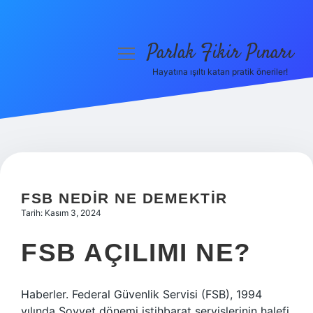
Parlak Fikir Pınarı
menüyü
aç
Hayatına ışıltı katan pratik öneriler!
Anasayfa
Gizlilik Politikası
Yasal Uyarı
Hakkımızda
FSB NEDIR NE DEMEKTIR
Tarih: Kasım 3, 2024
FSB AÇILIMI NE?
Haberler. Federal Güvenlik Servisi (FSB), 1994
yılında Sovyet dönemi istihbarat servislerinin halefi