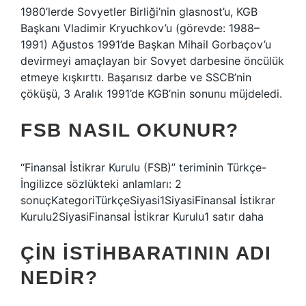
1980’lerde Sovyetler Birliği’nin glasnost’u, KGB
Başkanı Vladimir Kryuchkov’u (görevde: 1988–
1991) Ağustos 1991’de Başkan Mihail Gorbaçov’u
devirmeyi amaçlayan bir Sovyet darbesine öncülük
etmeye kışkırttı. Başarısız darbe ve SSCB’nin
çöküşü, 3 Aralık 1991’de KGB’nin sonunu müjdeledi.
FSB NASIL OKUNUR?
“Finansal İstikrar Kurulu (FSB)” teriminin Türkçe-
İngilizce sözlükteki anlamları: 2
sonuçKategoriTürkçeSiyasi1SiyasiFinansal İstikrar
Kurulu2SiyasiFinansal İstikrar Kurulu1 satır daha
ÇIN ISTIHBARATININ ADI
NEDIR?