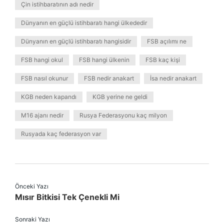
Çin istihbaratının adı nedir
Dünyanın en güçlü istihbaratı hangi ülkededir
Dünyanın en güçlü istihbaratı hangisidir
FSB açılımı ne
FSB hangi okul
FSB hangi ülkenin
FSB kaç kişi
FSB nasıl okunur
FSB nedir anakart
İsa nedir anakart
KGB neden kapandı
KGB yerine ne geldi
M16 ajanı nedir
Rusya Federasyonu kaç milyon
Rusyada kaç federasyon var
Önceki Yazı
Mısır Bitkisi Tek Çenekli Mi
Sonraki Yazı