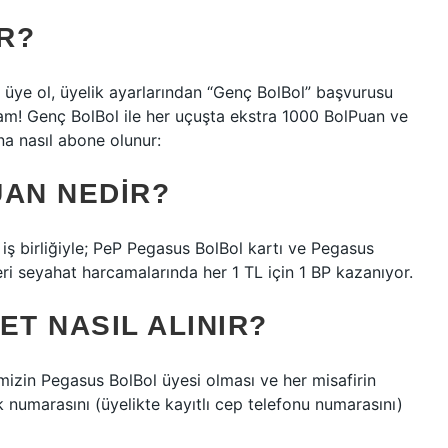
R?
 üye ol, üyelik ayarlarından “Genç BolBol” başvurusu
m! Genç BolBol ile her uçuşta ekstra 1000 BolPuan ve
na nasıl abone olunur:
UAN NEDIR?
iş birliğiyle; PeP Pegasus BolBol kartı ve Pegasus
ri seyahat harcamalarında her 1 TL için 1 BP kazanıyor.
ET NASIL ALINIR?
izin Pegasus BolBol üyesi olması ve her misafirin
k numarasını (üyelikte kayıtlı cep telefonu numarasını)