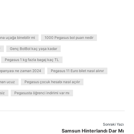
na uçağa binebilir mi
1000 Pegasus bol puan nedir
r
Genç BolBol kaç yaşa kadar
Pegasus 1 kg fazla bagaj kaç TL
mpanyası ne zaman 2024
Pegasus 11 Euro bilet nasıl alınır
aman ucuz
Pegasus çocuk hesabı nasıl açılır
siz
Pegasusta öğrenci indirimi var mı
Sonraki Yazı
Samsun Hinterlandı Dar Mı