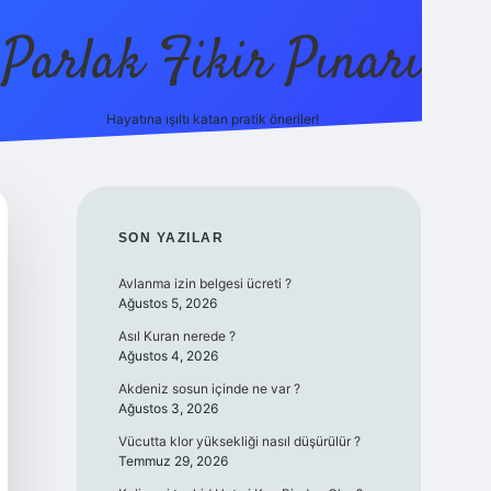
Parlak Fikir Pınarı
Hayatına ışıltı katan pratik öneriler!
grandoperabet giriş
SIDEBAR
SON YAZILAR
Avlanma izin belgesi ücreti ?
Ağustos 5, 2026
Asıl Kuran nerede ?
Ağustos 4, 2026
Akdeniz sosun içinde ne var ?
Ağustos 3, 2026
Vücutta klor yüksekliği nasıl düşürülür ?
Temmuz 29, 2026