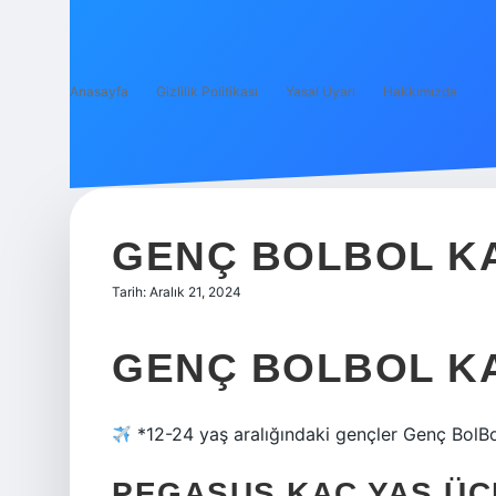
Anasayfa
Gizlilik Politikası
Yasal Uyarı
Hakkımızda
GENÇ BOLBOL K
Tarih: Aralık 21, 2024
GENÇ BOLBOL K
*12-24 yaş aralığındaki gençler Genç BolBoll
PEGASUS KAÇ YAŞ ÜC