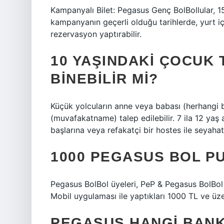
Kampanyalı Bilet: Pegasus Genç BolBollular, 15
kampanyanın geçerli olduğu tarihlerde, yurt içi
rezervasyon yaptırabilir.
10 YAŞINDAKI ÇOCUK
BINEBILIR MI?
Küçük yolcuların anne veya babası (herhangi bi
(muvafakatname) talep edilebilir. 7 ila 12 yaş
başlarına veya refakatçi bir hostes ile seyahat 
1000 PEGASUS BOL P
Pegasus BolBol üyeleri, PeP & Pegasus BolBol 
Mobil uygulaması ile yaptıkları 1000 TL ve üze
PEGASUS HANGI BANK