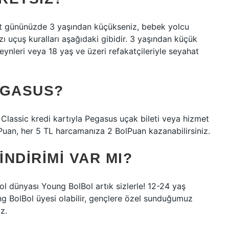
hat gününüzde 3 yaşından küçükseniz, bebek yolcu
azı uçuş kuralları aşağıdaki gibidir. 3 yaşından küçük
veynleri veya 18 yaş ve üzeri refakatçileriyle seyahat
EGASUS?
Classic kredi kartıyla Pegasus uçak bileti veya hizmet
lPuan, her 5 TL harcamanıza 2 BolPuan kazanabilirsiniz.
NDIRIMI VAR MI?
ol dünyası Young BolBol artık sizlerle! 12-24 yaş
ng BolBol üyesi olabilir, gençlere özel sunduğumuz
z.