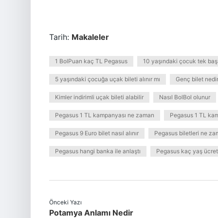
Tarih:
Makaleler
1 BolPuan kaç TL Pegasus
10 yaşındaki çocuk tek başı
5 yaşındaki çocuğa uçak bileti alınır mı
Genç bilet nedi
Kimler indirimli uçak bileti alabilir
Nasıl BolBol olunur
Pegasus 1 TL kampanyası ne zaman
Pegasus 1 TL ka
Pegasus 9 Euro bilet nasıl alınır
Pegasus biletleri ne z
Pegasus hangi banka ile anlaştı
Pegasus kaç yaş ücret
Önceki Yazı
Potamya Anlamı Nedir