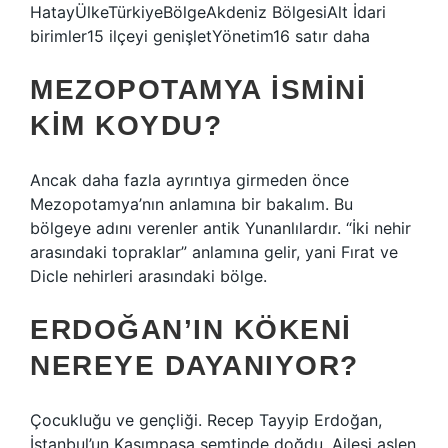
HatayÜlkeTürkiyeBölgeAkdeniz BölgesiAlt İdari
birimler15 ilçeyi genişletYönetim16 satır daha
MEZOPOTAMYA ISMINI
KIM KOYDU?
Ancak daha fazla ayrıntıya girmeden önce
Mezopotamya’nın anlamına bir bakalım. Bu
bölgeye adını verenler antik Yunanlılardır. “İki nehir
arasındaki topraklar” anlamına gelir, yani Fırat ve
Dicle nehirleri arasındaki bölge.
ERDOĞAN’IN KÖKENI
NEREYE DAYANIYOR?
Çocukluğu ve gençliği. Recep Tayyip Erdoğan,
İstanbul’un Kasımpaşa semtinde doğdu. Ailesi aslen