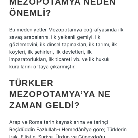
MEZOPOTAMYA NEDEN
ÖNEMLI?
Bu medeniyetler Mezopotamya coğrafyasında ilk
savaş arabalarını, ilk yelkenli gemiyi, ilk
gözlemevini, ilk dinsel tapınakları, ilk tarımı, ilk
köyleri, ilk şehirleri, ilk devletleri, ilk
imparatorlukları, ilk ticareti vb. ve ilk hukuk
kurallarını ortaya çıkarmıştır.
TÜRKLER
MEZOPOTAMYA’YA NE
ZAMAN GELDI?
Arap ve Roma tarih kaynaklarına ve tarihçi
Reşîdüddîn Fazlullah-ı Hemedânî’ye göre; Türklerin
Irak, Filistin, Suriye, Ürdün ve Güneydoğu