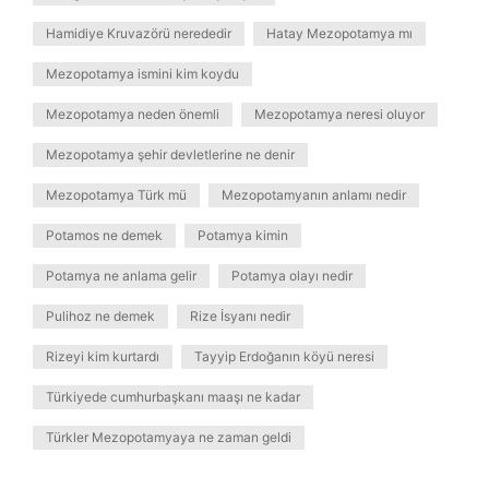
Hamidiye Kruvazörü nerededir
Hatay Mezopotamya mı
Mezopotamya ismini kim koydu
Mezopotamya neden önemli
Mezopotamya neresi oluyor
Mezopotamya şehir devletlerine ne denir
Mezopotamya Türk mü
Mezopotamyanın anlamı nedir
Potamos ne demek
Potamya kimin
Potamya ne anlama gelir
Potamya olayı nedir
Pulihoz ne demek
Rize İsyanı nedir
Rizeyi kim kurtardı
Tayyip Erdoğanın köyü neresi
Türkiyede cumhurbaşkanı maaşı ne kadar
Türkler Mezopotamyaya ne zaman geldi