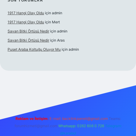
SON YORUMLAR
1917 Hangi Olay Oldu
için
admin
1917 Hangi Olay Oldu
için
Mert
Savan Bitki Örtüsü Nedir
için
admin
Savan Bitki Örtüsü Nedir
için
Aras
Puset Araba Koltuğu Oluyor Mu
için
admin
abet giriş
Reklam ve İletişim:
E-mail:
backlinkpaneli@gmail.com
Teams:
forumhizmeti@gmail.com
Whatsapp: 0262 606 0 726
Telegram:
@karabul