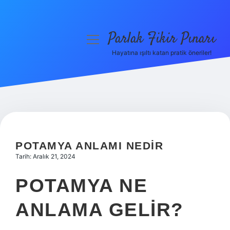
Parlak Fikir Pınarı
menüyü
aç
Hayatına ışıltı katan pratik öneriler!
Anasayfa
Gizlilik Politikası
Yasal Uyarı
Hakkımızda
POTAMYA ANLAMI NEDIR
Tarih: Aralık 21, 2024
POTAMYA NE
ANLAMA GELIR?