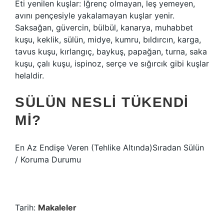
Eti yenilen kuşlar: İğrenç olmayan, leş yemeyen,
avını pençesiyle yakalamayan kuşlar yenir.
Saksağan, güvercin, bülbül, kanarya, muhabbet
kuşu, keklik, sülün, midye, kumru, bıldırcın, karga,
tavus kuşu, kırlangıç, baykuş, papağan, turna, saka
kuşu, çalı kuşu, ispinoz, serçe ve sığırcık gibi kuşlar
helaldir.
SÜLÜN NESLI TÜKENDI
MI?
En Az Endişe Veren (Tehlike Altında)Sıradan Sülün
/ Koruma Durumu
Tarih:
Makaleler