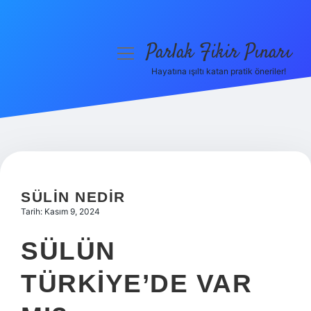
Parlak Fikir Pınarı
menüyü
aç
Hayatına ışıltı katan pratik öneriler!
Anasayfa
Gizlilik Politikası
Yasal Uyarı
Hakkımızda
SÜLIN NEDIR
Tarih: Kasım 9, 2024
SÜLÜN
TÜRKIYE’DE VAR