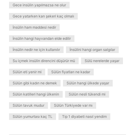
Gece insülin yapılmazsa ne olur
Gece yatarken kan şekeri kaç olmalı
İnsülin ham maddesi nedir
İnsülin hangi hayvandan elde edilir
İnsülin nedir ne için kullanılır
İnsülini hangi organ salgılar
Su içmek insülin direncini düşürür mü
Sülü nerelerde yaşar
Sülün eti yenir mi
Sülün fiyatları ne kadar
Sülün gibi kadın ne demek
Sülün hangi ülkede yaşar
Sülün katilleri hangi ülkenin
Sülün nesli tükendi mi
Sülün tavuk mudur
Sülün Türkiyede var mı
Sülün yumurtası kaç TL
Tip 1 diyabeti nasıl yendim