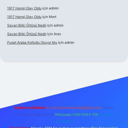
1917 Hangi Olay Oldu
için
admin
1917 Hangi Olay Oldu
için
Mert
Savan Bitki Örtüsü Nedir
için
admin
Savan Bitki Örtüsü Nedir
için
Aras
Puset Araba Koltuğu Oluyor Mu
için
admin
rabet giriş
Reklam ve İletişim:
E-mail:
backlinkpaneli@gmail.com
Teams:
forumhizmeti@gmail.com
Whatsapp: 0262 606 0 726
Telegram:
@karabul