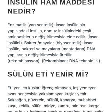
İNSÜLIN HAM MADDESI
NEDIR?
Enzimatik (yarı sentetik): İnsan insülininin
yapısındaki insülin, domuz insülinindeki çeşitli
aminoasitlerin değiştirilmesiyle elde edilir. (İnsan
insülini). Bakteri/mayalar (biyosentetik): İnsan
insülin, bakteri ve mayaların (mantarların) DNA
yapılarının değiştirilmesiyle üretilir
(rekombinasyon). (Rekombinant DNA teknolojisi).
SÜLÜN ETI YENIR MI?
Eti yenilen kuşlar: İğrenç olmayan, leş yemeyen,
avını pençesiyle yakalamayan kuşlar yenir.
Saksağan, güvercin, bülbül, kanarya, muhabbet
kuşu, keklik, sülün, midye, kumru, bıldırcın, karga,
tavus kuşu, kırlangıç, baykuş, papağan, turna, saka