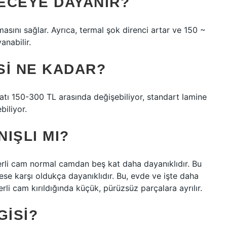
ECEYE DAYANIR?
sını sağlar. Ayrıca, termal şok direnci artar ve 150 ~
anabilir.
SI NE KADAR?
tı 150-300 TL arasında değişebiliyor, standart lamine
biliyor.
IŞLI MI?
perli cam normal camdan beş kat daha dayanıklıdır. Bu
rese karşı oldukça dayanıklıdır. Bu, evde ve işte daha
rli cam kırıldığında küçük, pürüzsüz parçalara ayrılır.
GISI?