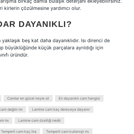
karışıma birkaç damla bulaşık deterjanı ekleyebilirsiniz.
 kirlerin çözülmesine yardımcı olur.
DAR DAYANIKLI?
yaklaşık beş kat daha dayanıklıdır. Isı direnci de
p büyüklüğünde küçük parçalara ayrıldığı için
nıfı üründür.
Camlar en güzel neyle sil
En dayanıklı cam hangisi
cam dağılır mı
Lamine cam kaç dereceye dayanır
am mı
Lamine cam özelliği nedir
Temperli cam kaç lira
Temperli cam kullanışlı mı