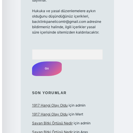
sayılırlar.
Hukuka ve yasal düzenlemelere aykırı
olduğunu düşündüğünüz içerikleri,
backlinkpanelicomtr@gmail.com
adresine
bildirmeniz halinde, ilgili içerikler yasal
süre içerisinde sitemizden kaldırılacaktır.
Arama
SON YORUMLAR
1917 Hangi Olay Oldu
için
admin
1917 Hangi Olay Oldu
için
Mert
Savan Bitki Örtüsü Nedir
için
admin
Savan Bitki Örtüsü Nedir
için
Aras