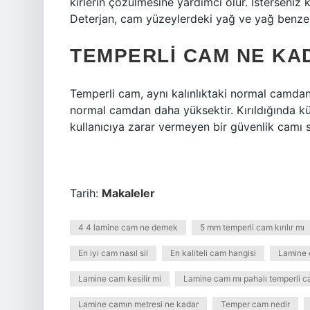
kirlerin çözülmesine yardımcı olur. İsterseniz 
Deterjan, cam yüzeylerdeki yağ ve yağ benzeri
TEMPERLI CAM NE KA
Temperli cam, aynı kalınlıktaki normal camdan 
normal camdan daha yüksektir. Kırıldığında kü
kullanıcıya zarar vermeyen bir güvenlik camı sı
Tarih:
Makaleler
4 4 lamine cam ne demek
5 mm temperli cam kırılır mı
En iyi cam nasıl sil
En kaliteli cam hangisi
Lamine 
Lamine cam kesilir mi
Lamine cam mı pahalı temperli c
Lamine camın metresi ne kadar
Temper cam nedir