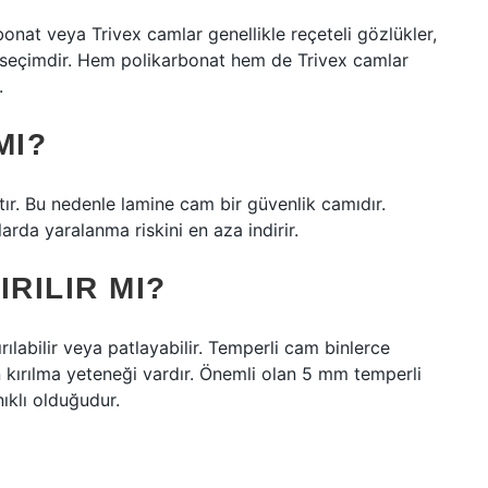
nat veya Trivex camlar genellikle reçeteli gözlükler,
yi seçimdir. Hem polikarbonat hem de Trivex camlar
.
MI?
ır. Bu nedenle lamine cam bir güvenlik camıdır.
rda yaralanma riskini en aza indirir.
RILIR MI?
ılabilir veya patlayabilir. Temperli cam binlerce
n kırılma yeteneği vardır. Önemli olan 5 mm temperli
klı olduğudur.