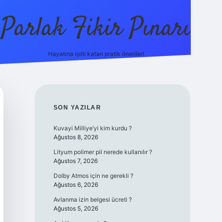
Parlak Fikir Pınarı
Hayatına ışıltı katan pratik öneriler!
grandoperabet
SIDEBAR
SON YAZILAR
Kuvayi Milliye’yi kim kurdu ?
Ağustos 8, 2026
Lityum polimer pil nerede kullanılır ?
Ağustos 7, 2026
Dolby Atmos için ne gerekli ?
Ağustos 6, 2026
Avlanma izin belgesi ücreti ?
Ağustos 5, 2026