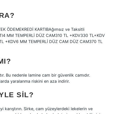
IRA?
TEK ÖDEMEKREDİ KARTIBAğımsız ve Taksitli
TI4 MM TEMPERLİ DÜZ CAM310 TL +KDV330 TL+KDV
TL +KDV6 MM TEMPERLİ DÜZ CAM DÜZ CAM370 TL
MI?
ır. Bu nedenle lamine cam bir güvenlik camıdır.
rda yaralanma riskini en aza indirir.
YLE SIL?
i karıştırın. Sirke, cam yüzeylerdeki lekelerin ve