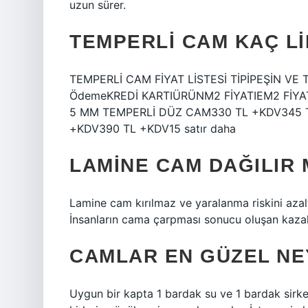
uzun sürer.
TEMPERLI CAM KAÇ L
TEMPERLİ CAM FİYAT LİSTESİ TİPİPEŞİN VE 
ÖdemeKREDİ KARTIÜRÜNM2 FİYATIEM2 FİYA
5 MM TEMPERLİ DÜZ CAM330 TL +KDV345 
+KDV390 TL +KDV15 satır daha
LAMINE CAM DAĞILIR 
Lamine cam kırılmaz ve yaralanma riskini azalt
İnsanların cama çarpması sonucu oluşan kazala
CAMLAR EN GÜZEL NE
Uygun bir kapta 1 bardak su ve 1 bardak sirkey