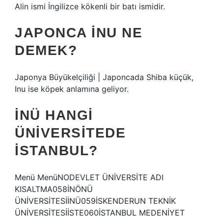
Alin ismi İngilizce kökenli bir batı ismidir.
JAPONCA INU NE
DEMEK?
Japonya Büyükelçiliği | Japoncada Shiba küçük,
Inu ise köpek anlamına geliyor.
İNÜ HANGI
ÜNIVERSITEDE
İSTANBUL?
Menü MenüNODEVLET ÜNİVERSİTE ADI
KISALTMA058İNÖNÜ
ÜNİVERSİTESİİNÜ059İSKENDERUN TEKNİK
ÜNİVERSİTESİİSTE060İSTANBUL MEDENİYET