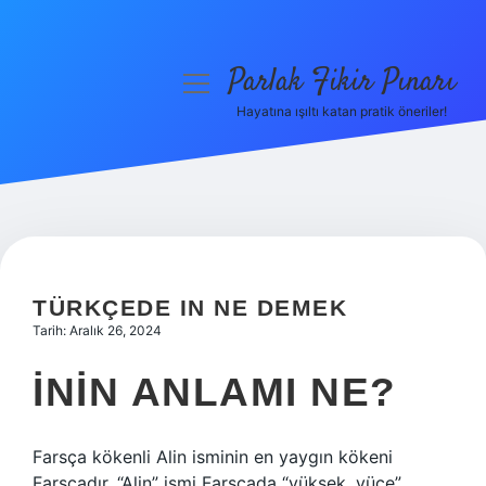
Parlak Fikir Pınarı
menüyü
aç
Hayatına ışıltı katan pratik öneriler!
Anasayfa
Gizlilik Politikası
Yasal Uyarı
Hakkımızda
TÜRKÇEDE IN NE DEMEK
Tarih: Aralık 26, 2024
İNIN ANLAMI NE?
Farsça kökenli Alin isminin en yaygın kökeni
Farsçadır. “Alin” ismi Farsçada “yüksek, yüce”