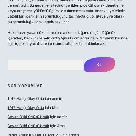
vermektedir. Bu nedenle, sitedeki içerikleri proaktif olarak denetleme
veya araştırma yükümlülüğümüz bulunmamaktadır. Ancak, üyelerimiz
yazdıkları içeriklerin sorumluluğunu taşımakta olup, siteye üye olarak
bu sorumluluğu kabul etmiş sayılırlar.
Hukuka ve yasal düzenlemelere aykırı olduğunu düşündüğünüz
içerikleri,
backlinkpanelicomtr@gmail.com
adresine bildirmeniz halinde,
ilgili içerikler yasal süre içerisinde sitemizden kaldırılacaktır.
Arama
SON YORUMLAR
1917 Hangi Olay Oldu
için
admin
1917 Hangi Olay Oldu
için
Mert
Savan Bitki Örtüsü Nedir
için
admin
Savan Bitki Örtüsü Nedir
için
Aras
Puset Araba Koltuğu Oluyor Mu
için
admin