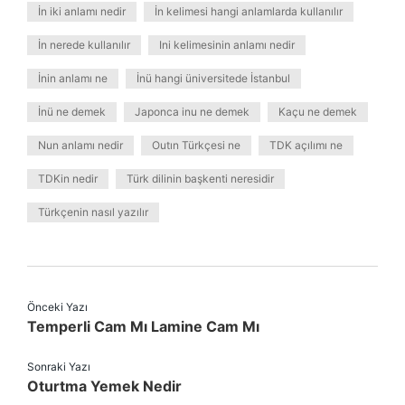
İn iki anlamı nedir
İn kelimesi hangi anlamlarda kullanılır
İn nerede kullanılır
Ini kelimesinin anlamı nedir
İnin anlamı ne
İnü hangi üniversitede İstanbul
İnü ne demek
Japonca inu ne demek
Kaçu ne demek
Nun anlamı nedir
Outın Türkçesi ne
TDK açılımı ne
TDKin nedir
Türk dilinin başkenti neresidir
Türkçenin nasıl yazılır
Önceki Yazı
Temperli Cam Mı Lamine Cam Mı
Sonraki Yazı
Oturtma Yemek Nedir