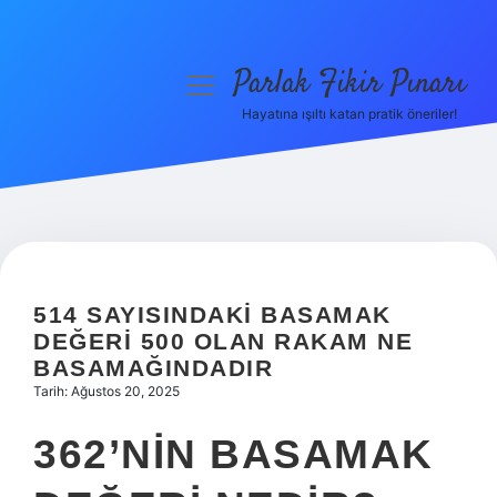
Parlak Fikir Pınarı
menüyü
aç
Hayatına ışıltı katan pratik öneriler!
Anasayfa
Gizlilik Politikası
Yasal Uyarı
Hakkımızda
514 SAYISINDAKI BASAMAK
DEĞERI 500 OLAN RAKAM NE
BASAMAĞINDADIR
Tarih: Ağustos 20, 2025
362’NIN BASAMAK