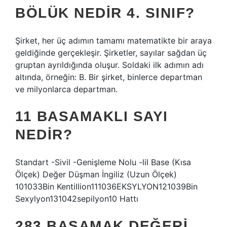
BÖLÜK NEDIR 4. SINIF?
Şirket, her üç adımın tamamı matematikte bir araya
geldiğinde gerçekleşir. Şirketler, sayılar sağdan üç
gruptan ayrıldığında oluşur. Soldaki ilk adımın adı
altında, örneğin: B. Bir şirket, binlerce departman
ve milyonlarca departman.
11 BASAMAKLI SAYI
NEDIR?
Standart -Sivil -Genişleme Nolu -lil Base (Kısa
Ölçek) Değer Düşman İngiliz (Uzun Ölçek)
101033Bin Kentillion111036EKSYLYON121039Bin
Sexylyon131042sepilyon10 Hattı
283 BASAMAK DEĞERI