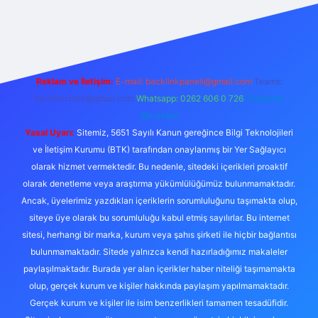
rabet giriş
Reklam ve İletişim:
E-mail:
backlinkpaneli@gmail.com
Teams:
forumhizmeti@gmail.com
Whatsapp: 0262 606 0 726
Telegram:
@karabul
Yasal Uyarı:
Sitemiz, 5651 Sayılı Kanun gereğince Bilgi Teknolojileri
ve İletişim Kurumu (BTK) tarafından onaylanmış bir Yer Sağlayıcı
olarak hizmet vermektedir. Bu nedenle, sitedeki içerikleri proaktif
olarak denetleme veya araştırma yükümlülüğümüz bulunmamaktadır.
Ancak, üyelerimiz yazdıkları içeriklerin sorumluluğunu taşımakta olup,
siteye üye olarak bu sorumluluğu kabul etmiş sayılırlar. Bu internet
sitesi, herhangi bir marka, kurum veya şahıs şirketi ile hiçbir bağlantısı
bulunmamaktadır. Sitede yalnızca kendi hazırladığımız makaleler
paylaşılmaktadır. Burada yer alan içerikler haber niteliği taşımamakta
olup, gerçek kurum ve kişiler hakkında paylaşım yapılmamaktadır.
Gerçek kurum ve kişiler ile isim benzerlikleri tamamen tesadüfidir.