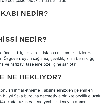
erece çekici oldukları da belirtildi.
KABI NEDIR?
HISSI NEDIR?
e önemli bilgiler vardır. Isfahan makamı – İkizler –:
ir. Özgüven, uyum sağlama, çeviklik, zihin berraklığı,
a ve hafızayı tazeleme özelliğine sahiptir.
DE NE BEKLIYOR?
i konuları ihmal etmemeli, aksine elinizden gelenin en
n bu yıl Saka burcuna geçmesiyle birlikte özellikle uzak
044’e kadar uzun vadede yeni bir deneyim dönemi