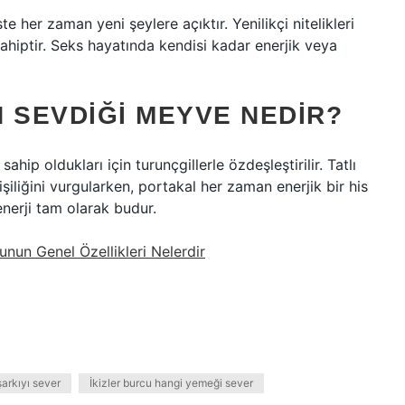
ste her zaman yeni şeylere açıktır. Yenilikçi nitelikleri
ahiptir. Seks hayatında kendisi kadar enerjik veya
 SEVDIĞI MEYVE NEDIR?
ahip oldukları için turunçgillerle özdeşleştirilir. Tatlı
işiliğini vurgularken, portakal her zaman enerjik bir his
enerji tam olarak budur.
unun Genel Özellikleri Nelerdir
şarkıyı sever
İkizler burcu hangi yemeği sever