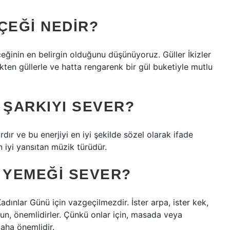
ÇEĞI NEDIR?
çeğinin en belirgin olduğunu düşünüyoruz. Güller İkizler
nkten güllerle ve hatta rengarenk bir gül buketiyle mutlu
 ŞARKIYI SEVER?
ardır ve bu enerjiyi en iyi şekilde sözel olarak ifade
en iyi yansıtan müzik türüdür.
 YEMEĞI SEVER?
adınlar Günü için vazgeçilmezdir. İster arpa, ister kek,
lsun, önemlidirler. Çünkü onlar için, masada veya
aha önemlidir.