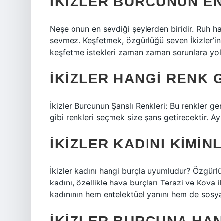
İKIZLER BURCUNUN EN
Neşe onun en sevdiği şeylerden biridir. Ruh hal
sevmez. Keşfetmek, özgürlüğü seven İkizler’in e
keşfetme istekleri zaman zaman sorunlara yol 
İKIZLER HANGI RENK 
İkizler Burcunun Şanslı Renkleri: Bu renkler gen
gibi renkleri seçmek size şans getirecektir. Ayr
İKIZLER KADINI KIMIN
İkizler kadını hangi burçla uyumludur? Özgürlüğ
kadını, özellikle hava burçları Terazi ve Kova 
kadınının hem entelektüel yanını hem de sosyal
İKIZLER BURCUNA HAN