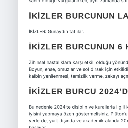
sahip olduğu vurgulanırken, aynı zamanda son d
İKIZLER BURCUNUN LA
İKİZLER: Günaydın tatlılar.
İKIZLER BURCUNUN 6 
Zihinsel hastalıklara karşı etkili olduğu yönünd
Boyun, ense, omuzlar ve sol dirsek için etkilid
kalbin yenilenmesi, temizlik verme, zekayı açm
İKIZLER BURCU 2024’
Bu nedenle 2024’te disiplin ve kurallarla ilgil
iyisini yapmaya özen göstermelisiniz. Plüton’u
yerlerde, yurt dışında ve akademik alanda 2
başlıyor.