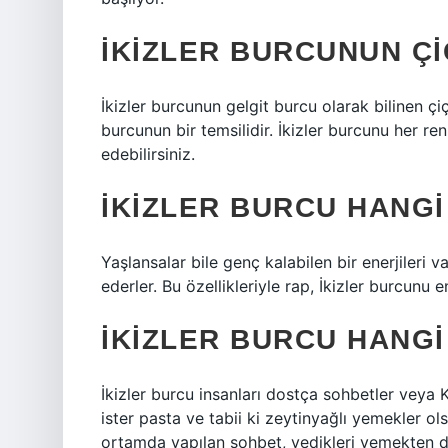
İKIZLER BURCUNUN ÇI
İkizler burcunun gelgit burcu olarak bilinen çi
burcunun bir temsilidir. İkizler burcunu her re
edebilirsiniz.
İKIZLER BURCU HANGI
Yaşlansalar bile genç kalabilen bir enerjileri v
ederler. Bu özellikleriyle rap, İkizler burcunu 
İKIZLER BURCU HANGI
İkizler burcu insanları dostça sohbetler veya K
ister pasta ve tabii ki zeytinyağlı yemekler o
ortamda yapılan sohbet, yedikleri yemekten d