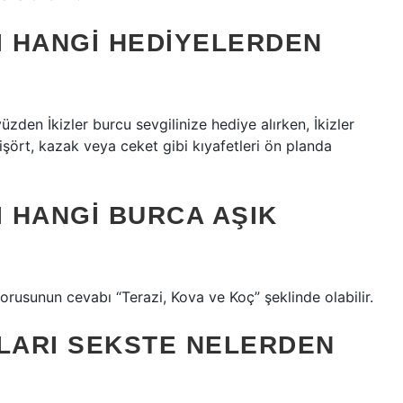
I HANGI HEDIYELERDEN
üzden İkizler burcu sevgilinize hediye alırken, İkizler
işört, kazak veya ceket gibi kıyafetleri ön planda
I HANGI BURCA AŞIK
 sorusunun cevabı “Terazi, Kova ve Koç” şeklinde olabilir.
NLARI SEKSTE NELERDEN