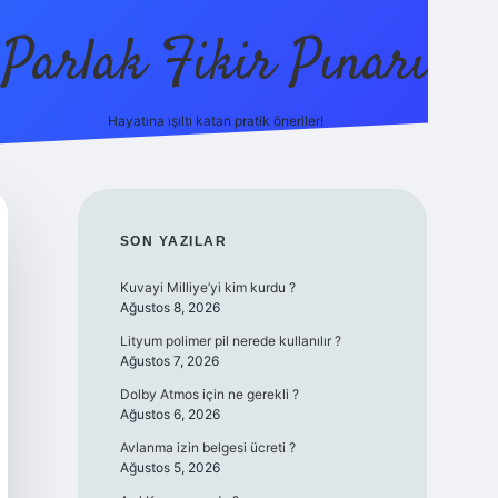
Parlak Fikir Pınarı
Hayatına ışıltı katan pratik öneriler!
grandoperab
SIDEBAR
SON YAZILAR
Kuvayi Milliye’yi kim kurdu ?
Ağustos 8, 2026
Lityum polimer pil nerede kullanılır ?
Ağustos 7, 2026
Dolby Atmos için ne gerekli ?
Ağustos 6, 2026
Avlanma izin belgesi ücreti ?
Ağustos 5, 2026