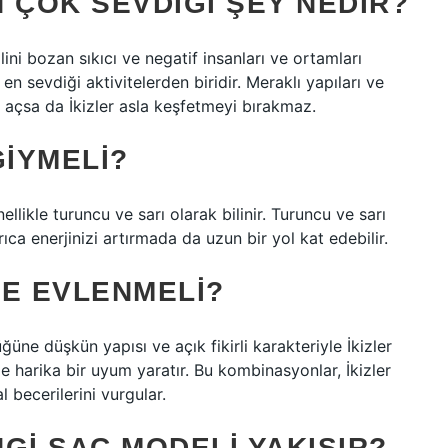
 ÇOK SEVDIĞI ŞEY NEDIR?
ini bozan sıkıcı ve negatif insanları ve ortamları
n sevdiği aktivitelerden biridir. Meraklı yapıları ve
açsa da İkizler asla keşfetmeyi bırakmaz.
GIYMELI?
ellikle turuncu ve sarı olarak bilinir. Turuncu ve sarı
ıca enerjinizi artırmada da uzun bir yol kat edebilir.
LE EVLENMELI?
üne düşkün yapısı ve açık fikirli karakteriyle İkizler
ile harika bir uyum yaratır. Bu kombinasyonlar, İkizler
 becerilerini vurgular.
GI SAÇ MODELI YAKIŞIR?